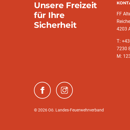
Unsere Freizeit
KONT
für Ihre
FF Alt
Reich
Sicherheit
4203 A
T: +43
7230 
M: 12
(neues Fenster)
(neues Fenster)
© 2026 Oö. Landes-Feuerwehrverband