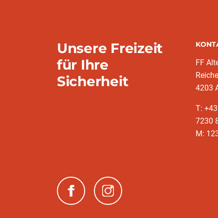
Unsere Freizeit
KONT
für Ihre
FF Alt
Reich
Sicherheit
4203 A
T: +43
7230 
M: 12
(neues Fenster)
(neues Fenster)