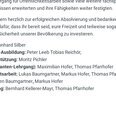
ang für Öffentlichkeitsarbeit sowie viele weitere fachsp
issen erweiterten und ihre Fähigkeiten weiter festigten.
mern herzlich zur erfolgreichen Absolvierung und bedanke
afür, dass ihr bereit seid, eure Freizeit und teilweise sog
Sicherheit unserer Bevölkerung zu investieren.
nhard Silber
-Ausbildung:
Peter Leeb
Tobias Reichör,
stützung:
Moritz Pichler
anten-Lehrgang):
Maximilian Hofer, Thomas Pfarrhofer
tsarbeit:
Lukas Baumgartner, Markus Hofer, Thomas Pfa
en Baumgartner
,
Markus Hofer
ng:
Bernhard Kellerer-Mayr, Thomas Pfarrhofer