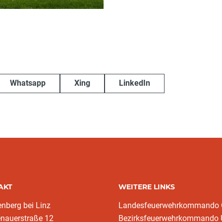
Whatsapp
Xing
LinkedIn
AKT
WEITERE LINKS
enberg bei Linz
Landesfeuerwehrkommando
enauerstraße 12
Bezirksfeuerwehrkommando