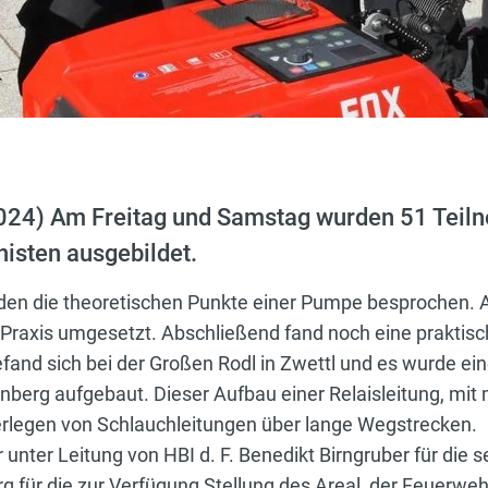
2024) Am Freitag und Samstag wurden 51 Tei
isten ausgebildet.
den die theoretischen Punkte einer Pumpe besprochen.
e Praxis umgesetzt. Abschließend fand noch eine praktis
and sich bei der Großen Rodl in Zwettl und es wurde ein
nberg aufgebaut. Dieser Aufbau einer Relaisleitung, mit
 Verlegen von Schlauchleitungen über lange Wegstrecken.
unter Leitung von HBI d. F. Benedikt Birngruber für die 
 für die zur Verfügung Stellung des Areal, der Feuerweh